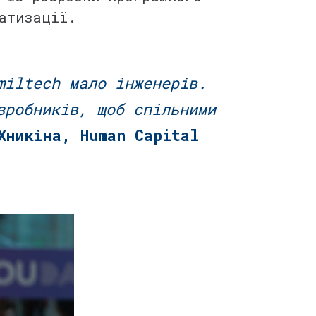
матизації.
miltech мало інженерів.
зробників, щоб спільними
Хникіна, Human Capital