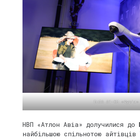
БпЛА А1-СМ «Фурія»
⠀
НВП «Атлон Авіа» долучилися до
найбільшою спільнотою айтівців