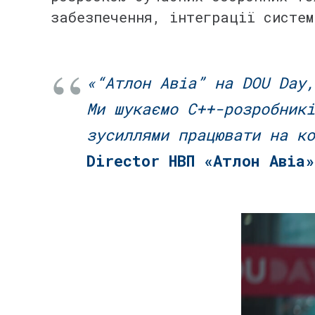
забезпечення, інтеграції систе
⠀
⠀
«“Атлон Авіа” на DOU Day,
Ми шукаємо C++-розробникі
зусиллями працювати на к
Director НВП «Атлон Авіа»
⠀