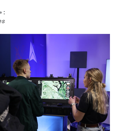
а»:
es