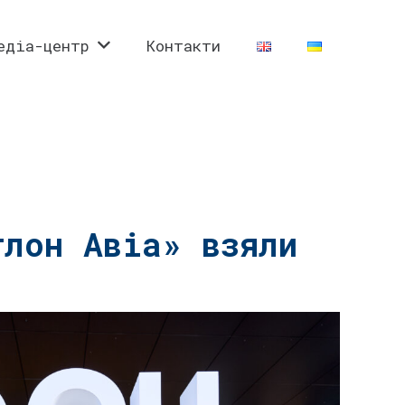
едіа-центр
Контакти
тлон Авіа» взяли