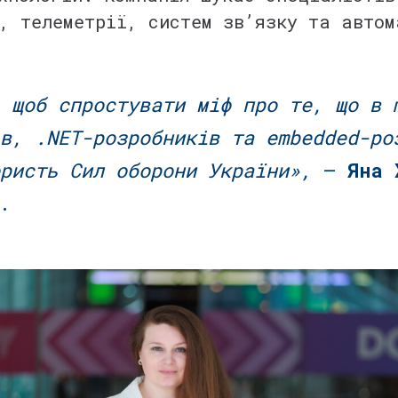
м, телеметрії, систем зв’язку та авто
 щоб спростувати міф про те, що в 
в, .NET-розробників та embedded-ро
ористь Сил оборони України»,
—
Яна 
.