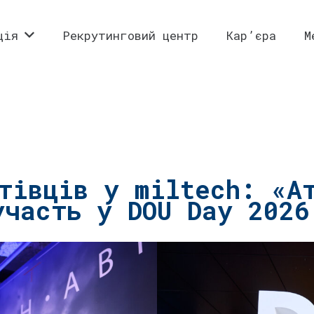
ція
Рекрутинговий центр
Кар’єра
М
тівців у miltech: «А
участь у DOU Day 2026