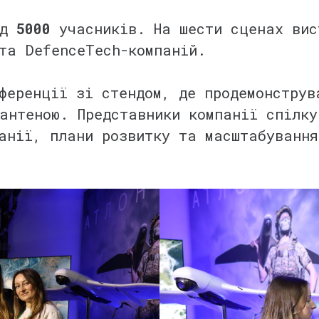
ад
5000
учасників. На шести сценах ви
та DefenceTech-компаній.
ференції зі стендом, де продемонструв
антеною. Представники компанії спілку
анії, плани розвитку та масштабування