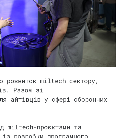
о розвиток miltech-сектору,
ів. Разом зі
ля айтівців у сфері оборонних
д miltech-проєктами та
 із розробки програмного