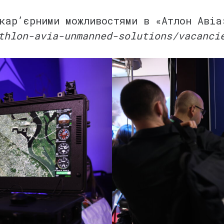
кар’єрними можливостями в «Атлон Аві
thlon-avia-unmanned-solutions/vacanci