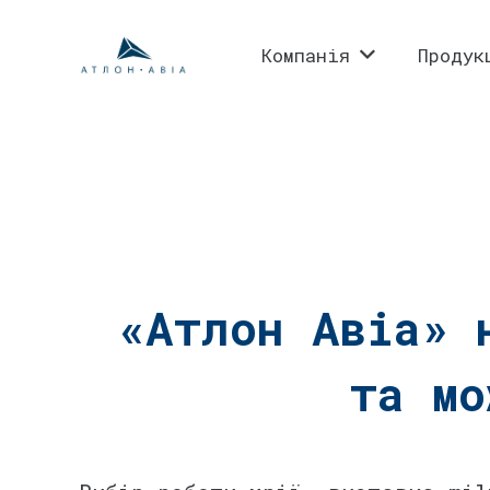
Компанія
Продук
⠀
«Атлон Авіа» 
та м
⠀
⠀