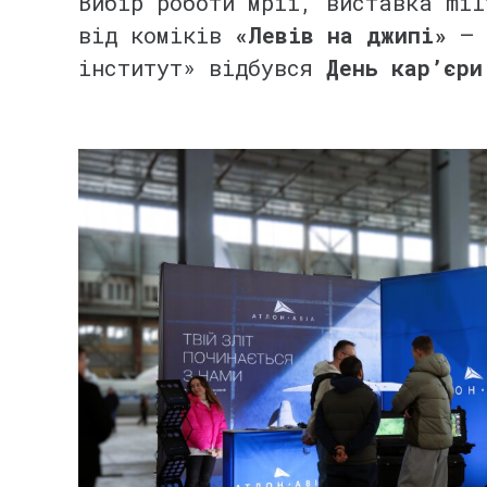
Вибір роботи мрії, виставка mil
від коміків
«Левів на джипі»
—
інститут» відбувся
День кар’єри
⠀
⠀