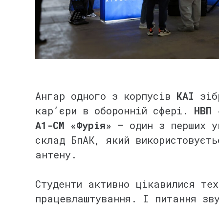
⠀
⠀
Ангар одного з корпусів
КАІ
зібр
кар’єри в оборонній сфері.
НВП 
А1-СМ «Фурія»
— один з перших ук
склад БпАК, який використовуєть
антену.
⠀
Студенти активно цікавилися тех
працевлаштування. І питання зв
⠀