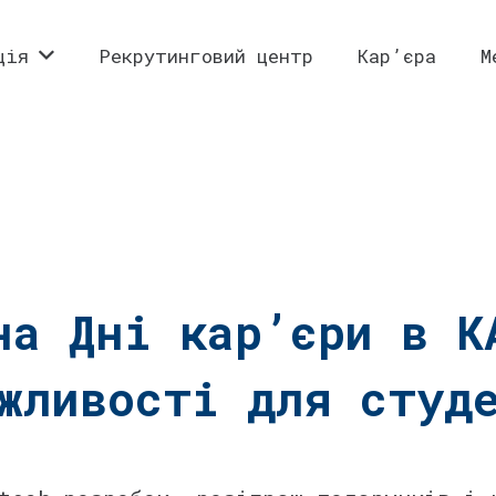
ція
Рекрутинговий центр
Кар’єра
М
на Дні кар’єри в К
⠀
ожливості для студ