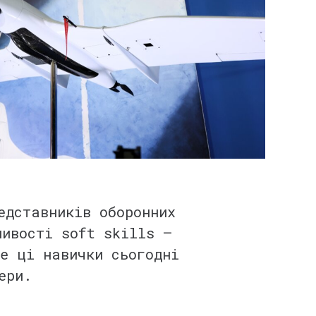
едставників оборонних
ивості soft skills —
е ці навички сьогодні
фери.