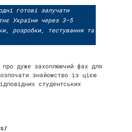
одні готові залучати
тнє України через 3–5
ки, розробки, тестування та
 про дуже захоплюючий фах для
розпочати знайомство із цією
ідповідних студентських
es/