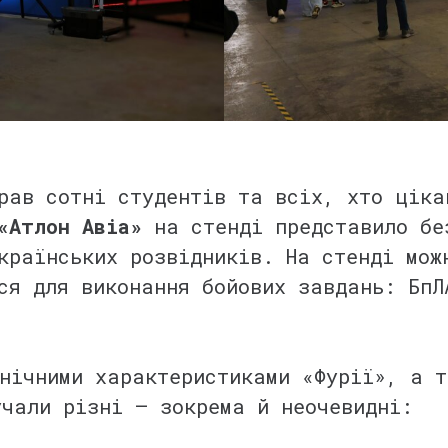
ав сотні студентів та всіх, хто ціка
«Атлон Авіа»
на стенді представило бе
раїнських розвідників. На стенді мож
ся для виконання бойових завдань: БпЛ
нічними характеристиками «Фурії», а т
учали різні — зокрема й неочевидні: