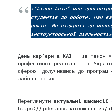
⠀
«“Атлон Авіа” має довгостро
студентів до роботи. Нам ва
років. Ми відкриті до молод
інструкторської діяльності»
⠀
День кар’єри в КАІ
— це також мо
професійної реалізації в Україн
сферою, долучившись до програм 
лабораторіях.
⠀
⠀
Переглянути
актуальні вакансії 
https://jobs.dou.ua/companies/a