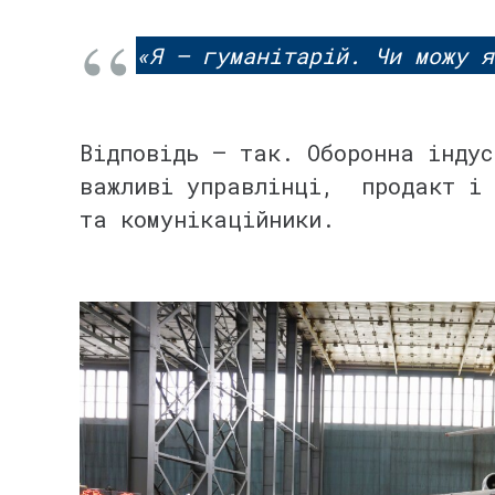
⠀
«Я — гуманітарій. Чи можу я
⠀
Відповідь — так. Оборонна індус
важливі управлінці, продакт і 
та комунікаційники.
⠀
⠀