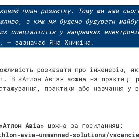
ковий план розвитку. Тому ми вже сьог
жливо, з ким ми будемо будувати майбу
их спеціалістів у напрямках електроні
, — зазначає Яна Хникіна.
жливість розказати про інженерію, як
і. В «Атлон Авіа» можна на практиці 
стажування, практики або навчання у в
«Атлон Авіа»
можна за посиланням:
thlon-avia-unmanned-solutions/vacanci