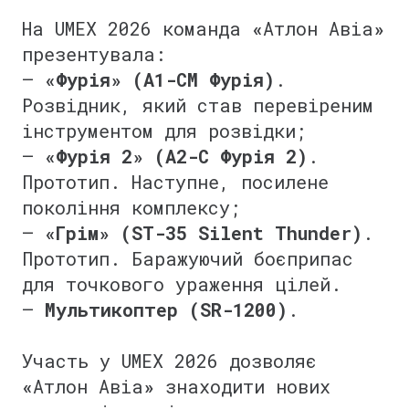
⠀
На UMEX 2026 команда
«
Атлон Авіа
»
презентувала:
–
«Фурія» (A1-СM Фурія)
.
Розвідник, який став перевіреним
інструментом для розвідки;
–
«Фурія 2» (A2-C Фурія 2)
.
Прототип. Наступне, посилене
покоління комплексу;
–
«Грім» (ST-35 Silent Thunder)
.
Прототип. Баражуючий боєприпас
для точкового ураження цілей.
–
Мультикоптер (SR-1200)
.
⠀
Участь у UMEX 2026 дозволяє
«
Атлон Авіа
»
знаходити нових